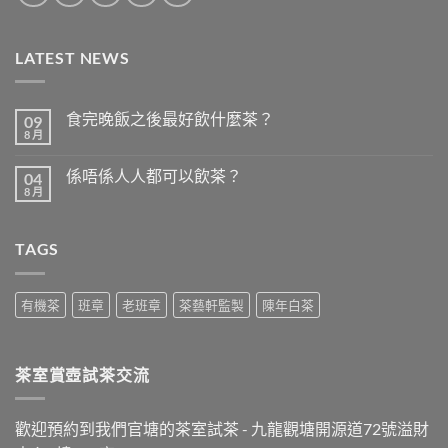
LATEST NEWS
食完晚飯之後最好飲什麼茶？
09
8 月
在
尚
〈食
無
完
留
係唔係人人都可以飲茶？
04
晚
言
飯
8 月
在
尚
之
〈係
無
後
唔
留
最
係
言
好
TAGS
人
飲
人
什
都
麼
可
茶？〉
以
有機茶
班章
老班章
茶藝軒監製
陳年白茶
中
飲
茶？〉
中
茶室賞壺試茶交流
歡迎預約到我們官塘的茶室試茶 - 九龍觀塘開源道72號溢財