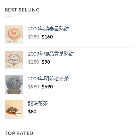
BEST SELLING
2000年鴻泰昌熟餅
Original
Current
$
380
$
160
price
price
was:
is:
2009年御品貢茶熟餅
$380.
$160.
Original
Current
$
280
$
98
price
price
was:
is:
2008年明前老白茶
$280.
$98.
Original
Current
$
980
$
690
price
price
was:
is:
龍珠花茶
$980.
$690.
$
80
TOP RATED