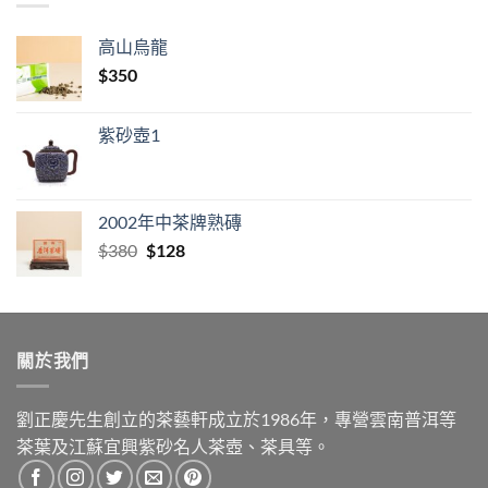
高山烏龍
$
350
紫砂壺1
2002年中茶牌熟磚
Original
Current
$
380
$
128
price
price
was:
is:
$380.
$128.
關於我們
劉正慶先生創立的茶藝軒成立於1986年，專營雲南普洱等
茶葉及江蘇宜興紫砂名人茶壺、茶具等。