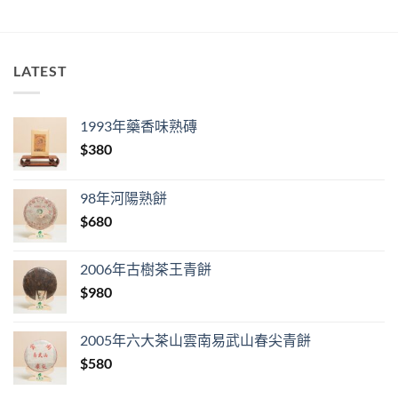
LATEST
1993年藥香味熟磚
$
380
98年河陽熟餅
$
680
2006年古樹茶王青餅
$
980
2005年六大茶山雲南易武山春尖青餅
$
580