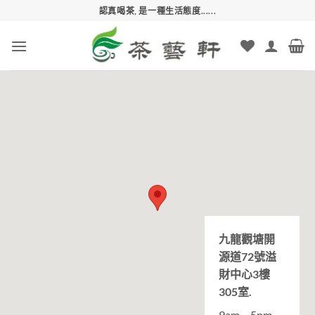
Skip
認真喝茶, 是一種生活態度......
to
content
九龍觀塘開
源道72號溢
財中心3樓
305室.
9am – 5pm