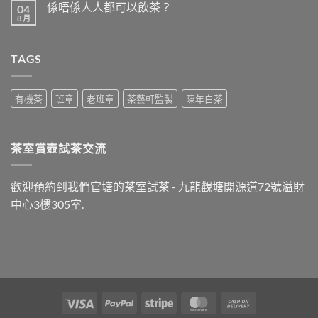
係唔係人人都可以飲茶？
04
晚
言
飯
8 月
在
尚
之
〈係
無
後
唔
留
最
係
言
好
TAGS
人
飲
人
什
都
麼
可
茶？〉
以
有機茶
班章
老班章
茶藝軒監製
陳年白茶
中
飲
茶？〉
中
茶室賞壺試茶交流
歡迎預約到我們官塘的茶室試茶 - 九龍觀塘開源道72號溢財
中心3樓305室.
Visa
PayPal
Stripe
MasterCard
Cash
On