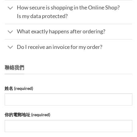
How secure is shopping in the Online Shop?
Is my data protected?
What exactly happens after ordering?
Do I receive an invoice for my order?
聯絡我們
姓名 (required)
你的電郵地址 (required)