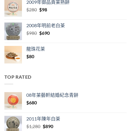
2009年御品貢茶熟餅
$380.
$160.
Original
Current
$
280
$
98
price
price
was:
is:
2008年明前老白茶
$280.
$98.
Original
Current
$
980
$
690
price
price
was:
is:
龍珠花茶
$980.
$690.
$
80
TOP RATED
08年茶藝軒結婚紀念青餅
$
680
2011年陳年白茶
Original
Current
$
1,280
$
890