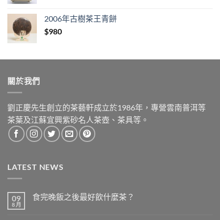
price
price
was:
is:
2006年古樹茶王青餅
$1,280.
$890.
$
980
關於我們
劉正慶先生創立的茶藝軒成立於1986年，專營雲南普洱等
茶葉及江蘇宜興紫砂名人茶壺、茶具等。
LATEST NEWS
食完晚飯之後最好飲什麼茶？
09
8 月
在
尚
〈食
無
完
留