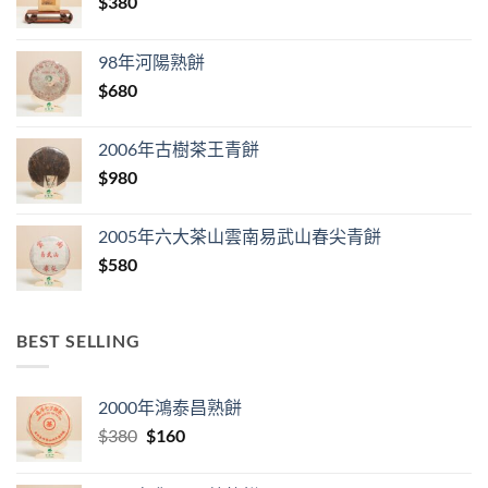
$
380
98年河陽熟餅
$
680
2006年古樹茶王青餅
$
980
2005年六大茶山雲南易武山春尖青餅
$
580
BEST SELLING
2000年鴻泰昌熟餅
Original
Current
$
380
$
160
price
price
was:
is: