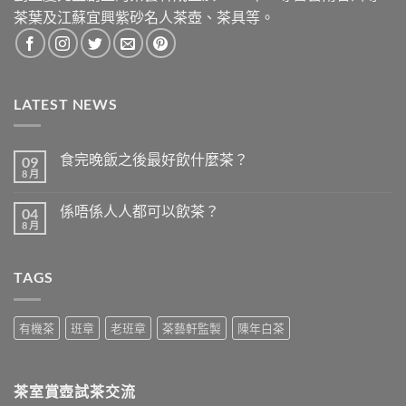
茶葉及江蘇宜興紫砂名人茶壺、茶具等。
LATEST NEWS
食完晚飯之後最好飲什麼茶？
09
8 月
在
尚
〈食
無
完
留
係唔係人人都可以飲茶？
04
晚
言
飯
8 月
在
尚
之
〈係
無
後
唔
留
最
係
言
好
TAGS
人
飲
人
什
都
麼
可
茶？〉
以
有機茶
班章
老班章
茶藝軒監製
陳年白茶
中
飲
茶？〉
中
茶室賞壺試茶交流