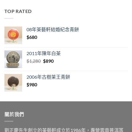
TOP RATED
08年茶藝軒結婚紀念青餅
$
680
2011年陳年白茶
Original
Current
$
1,280
$
890
price
price
was:
is:
2006年古樹茶王青餅
$1,280.
$890.
$
980
關於我們
劉正慶先生創立的茶藝軒成立於1986年，專營雲南普洱等