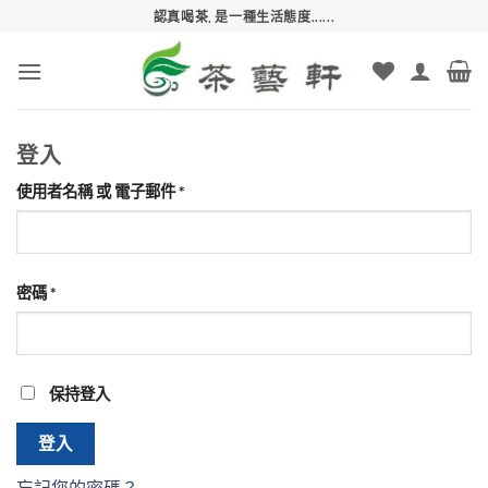
Skip
認真喝茶, 是一種生活態度......
to
content
登入
必
使用者名稱 或 電子郵件
*
填
必
密碼
*
填
保持登入
登入
忘記您的密碼？