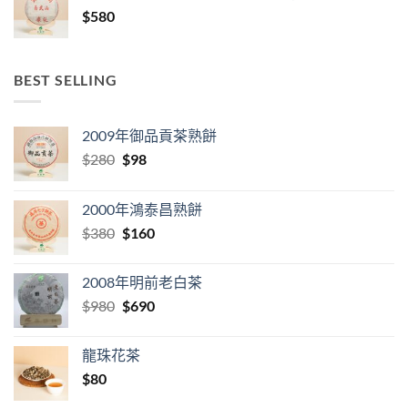
$
580
BEST SELLING
2009年御品貢茶熟餅
Original
Current
$
280
$
98
price
price
was:
is:
2000年鴻泰昌熟餅
$280.
$98.
Original
Current
$
380
$
160
price
price
was:
is:
2008年明前老白茶
$380.
$160.
Original
Current
$
980
$
690
price
price
was:
is:
龍珠花茶
$980.
$690.
$
80