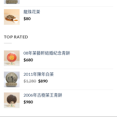
price
price
was:
is:
龍珠花茶
$980.
$690.
$
80
TOP RATED
08年茶藝軒結婚紀念青餅
$
680
2011年陳年白茶
Original
Current
$
1,280
$
890
price
price
was:
is:
2006年古樹茶王青餅
$1,280.
$890.
$
980