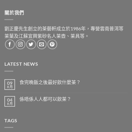
關於我們
劉正慶先生創立的茶藝軒成立於1986年，專營雲南普洱等
茶葉及江蘇宜興紫砂名人茶壺、茶具等。
LATEST NEWS
食完晚飯之後最好飲什麼茶？
09
8 月
在
尚
〈食
無
完
留
係唔係人人都可以飲茶？
04
晚
言
飯
8 月
在
尚
之
〈係
無
後
唔
留
最
係
言
好
TAGS
人
飲
人
什
都
麼
可