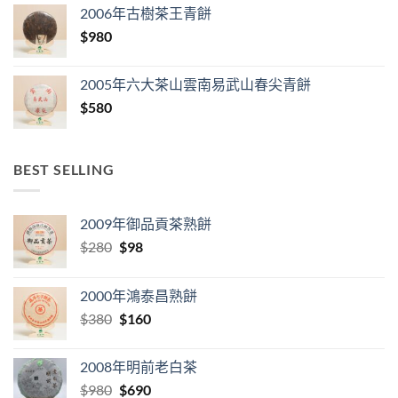
2006年古樹茶王青餅
$
980
2005年六大茶山雲南易武山春尖青餅
$
580
BEST SELLING
2009年御品貢茶熟餅
Original
Current
$
280
$
98
price
price
was:
is:
2000年鴻泰昌熟餅
$280.
$98.
Original
Current
$
380
$
160
price
price
was:
is:
2008年明前老白茶
$380.
$160.
Original
Current
$
980
$
690