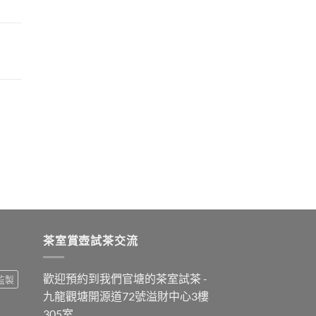
茶室賞壺試茶交流
歡迎預約到我們官塘的茶室試茶 -
監製
九龍觀塘開源道72號溢財中心3樓
305室.