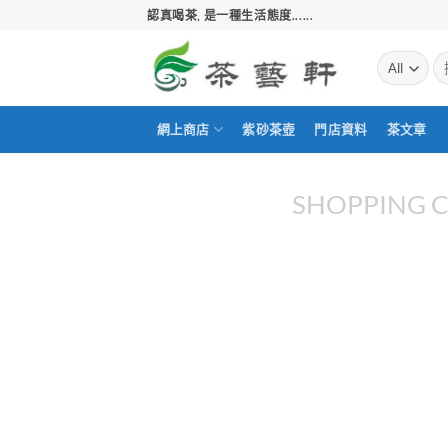
Skip
認真喝茶, 是一種生活態度......
to
content
搜
尋
關
鍵
網上商店
紫砂茶壺
門店資料
茶文章
字:
SHOPPING 