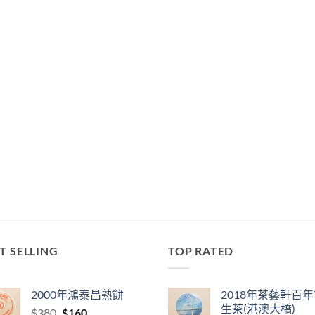
T SELLING
TOP RATED
2000年鴻泰昌熟餅
2018年茶藝軒百
生茶(港澳大橋)
Original
Current
$
380
$
160