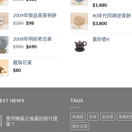
price
price
$
1,880
was:
is:
2009年御品貢茶熟餅
80年代同興號青餅
$380.
$160.
Original
Current
$
280
$
98
$
3,800
price
price
was:
is:
2008年明前老白茶
紫砂壺4
$280.
$98.
Original
Current
$
980
$
690
price
price
was:
is:
龍珠花茶
$980.
$690.
$
80
TEST NEWS
TAGS
有機茶
班章
老班章
茶藝軒
食完晚飯之後最好飲什麼
茶？
陳年白茶
在
尚