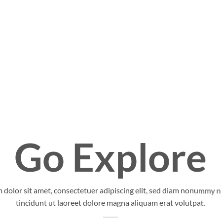
Go Explore
 dolor sit amet, consectetuer adipiscing elit, sed diam nonummy 
tincidunt ut laoreet dolore magna aliquam erat volutpat.