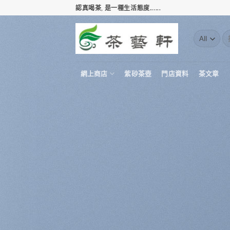
Skip
認真喝茶, 是一種生活態度......
to
content
搜
尋
關
鍵
網上商店
紫砂茶壺
門店資料
茶文章
字: