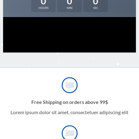
0
0
0
HOURS
MIN
SEC
Free Shipping on orders above 99$
Lorem ipsum dolor sit amet, consectetuer adipiscing elit