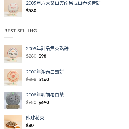
2005年六大茶山雲南易武山春尖青餅
$
580
BEST SELLING
2009年御品貢茶熟餅
Original
Current
$
280
$
98
price
price
was:
is:
2000年鴻泰昌熟餅
$280.
$98.
Original
Current
$
380
$
160
price
price
was:
is:
2008年明前老白茶
$380.
$160.
Original
Current
$
980
$
690
price
price
was:
is:
龍珠花茶
$980.
$690.
$
80