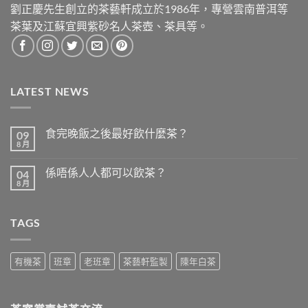
劉正慶先生創立的茶藝軒成立於1986年，專營雲南普洱等
茶葉及江蘇宜興紫砂名人茶壺、茶具等。
LATEST NEWS
食完晚飯之後最好飲什麼茶？
09
8 月
在
尚
〈食
無
完
留
係唔係人人都可以飲茶？
04
晚
言
飯
8 月
在
尚
之
〈係
無
後
唔
留
最
係
言
好
TAGS
人
飲
人
什
都
麼
可
茶？〉
以
有機茶
班章
老班章
茶藝軒監製
陳年白茶
中
飲
茶？〉
中