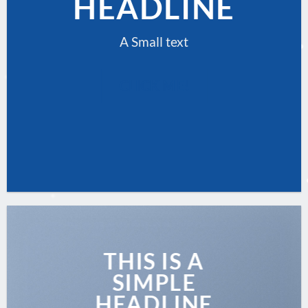
HEADLINE
A Small text
CLICK ME!
THIS IS A
SIMPLE
HEADLINE