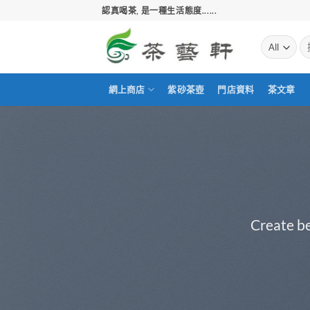
Skip
認真喝茶, 是一種生活態度......
to
content
搜
尋
關
鍵
網上商店
紫砂茶壺
門店資料
茶文章
字:
Create be