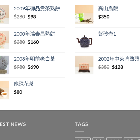
2009年御品貢茶熟餅
高山烏龍
Original
Current
$
280
$
98
$
350
price
price
was:
is:
2000年鴻泰昌熟餅
紫砂壺1
$280.
$98.
Original
Current
$
380
$
160
price
price
was:
is:
2008年明前老白茶
2002年中茶牌熟磚
$380.
$160.
Original
Current
Original
Current
$
980
$
690
$
380
$
128
price
price
price
price
was:
is:
was:
is:
龍珠花茶
$980.
$690.
$380.
$128.
$
80
TEST NEWS
TAGS