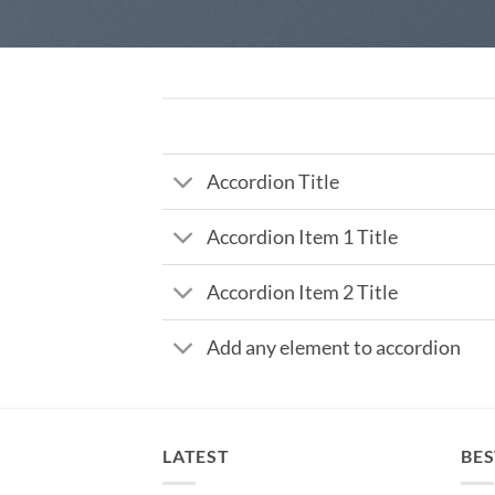
Accordion Title
Accordion Item 1 Title
Accordion Item 2 Title
Add any element to accordion
LATEST
BES