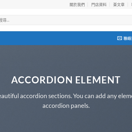
關於我們
門店資料
茶文章
聯絡
ACCORDION ELEMENT
autiful accordion sections. You can add any elem
accordion panels.