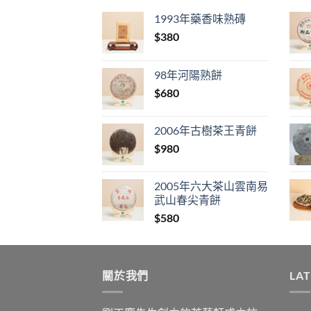
1993年藥香味熟磚
$
380
98年河陽熟餅
$
680
2006年古樹茶王青餅
$
980
2005年六大茶山雲南易
武山春尖青餅
$
580
關於我們
LA