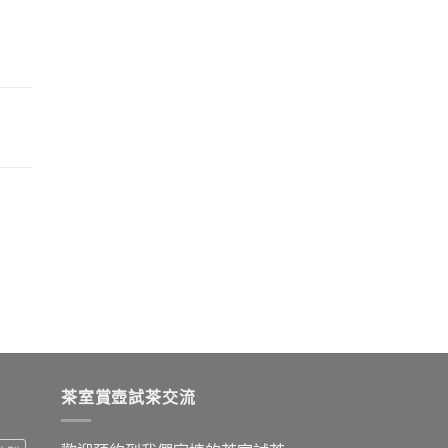
茶室賞壺試茶交流