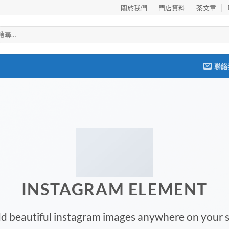
關於我們
門店資料
茶文章
聯絡
INSTAGRAM ELEMENT
d beautiful instagram images anywhere on your s