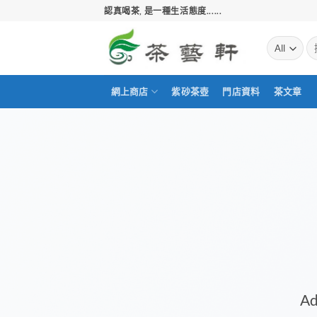
Skip
認真喝茶, 是一種生活態度......
to
content
搜
尋
關
鍵
網上商店
紫砂茶壺
門店資料
茶文章
字:
Ad