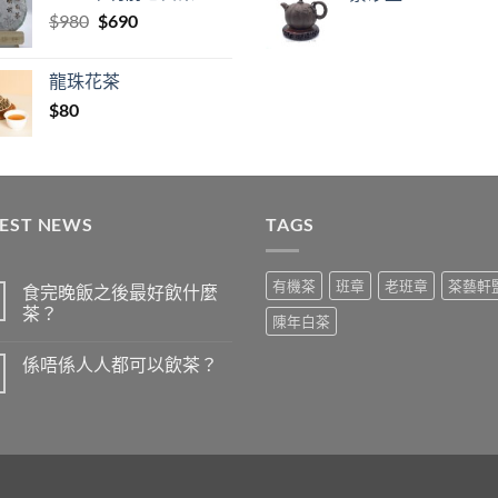
$380.
$160.
Original
Current
$
980
$
690
price
price
was:
is:
龍珠花茶
$980.
$690.
$
80
TEST NEWS
TAGS
有機茶
班章
老班章
茶藝軒
食完晚飯之後最好飲什麼
茶？
陳年白茶
在
尚
〈食
無
係唔係人人都可以飲茶？
完
留
晚
言
在
尚
飯
〈係
無
之
唔
留
後
係
言
最
人
好
人
飲
都
什
可
麼