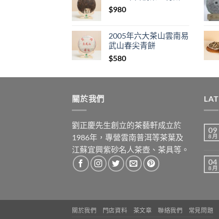
$
980
2005年六大茶山雲南易
武山春尖青餅
$
580
關於我們
LA
劉正慶先生創立的茶藝軒成立於
09
1986年，專營雲南普洱等茶葉及
8 月
江蘇宜興紫砂名人茶壺、茶具等。
04
8 月
關於我們
門店資料
茶文章
聯絡我們
常見問題