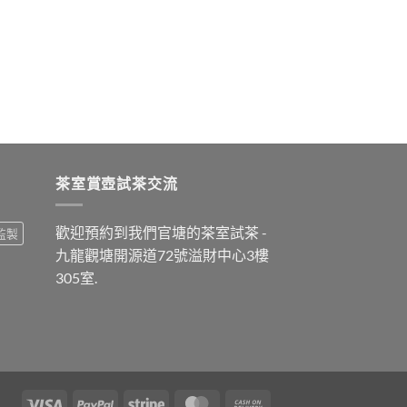
茶室賞壺試茶交流
歡迎預約到我們官塘的茶室試茶 -
監製
九龍觀塘開源道72號溢財中心3樓
305室.
Visa
PayPal
Stripe
MasterCard
Cash