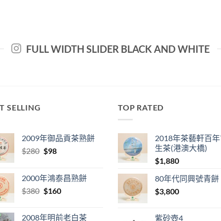
FULL WIDTH SLIDER BLACK AND WHITE
T SELLING
TOP RATED
2009年御品貢茶熟餅
2018年茶藝軒百
生茶(港澳大橋)
Original
Current
$
280
$
98
price
price
$
1,880
was:
is:
2000年鴻泰昌熟餅
80年代同興號青餅
$280.
$98.
Original
Current
$
380
$
160
$
3,800
price
price
was:
is:
2008年明前老白茶
紫砂壺4