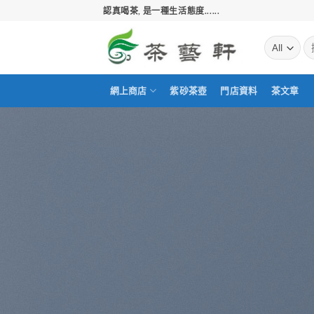
Skip
認真喝茶, 是一種生活態度......
to
content
搜
尋
關
鍵
網上商店
紫砂茶壺
門店資料
茶文章
字: