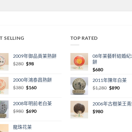
T SELLING
TOP RATED
2009年御品貢茶熟餅
08年茶藝軒結婚紀
餅
Original
Current
$
280
$
98
price
price
$
680
was:
is:
2000年鴻泰昌熟餅
2011年陳年白茶
$280.
$98.
Original
Current
$
380
$
160
Original
Curre
$
1,280
$
890
price
price
price
price
was:
is:
was:
is:
2008年明前老白茶
2006年古樹茶王
$380.
$160.
$1,280.
$890.
Original
Current
$
980
$
690
$
980
price
price
was:
is:
龍珠花茶
$980.
$690.