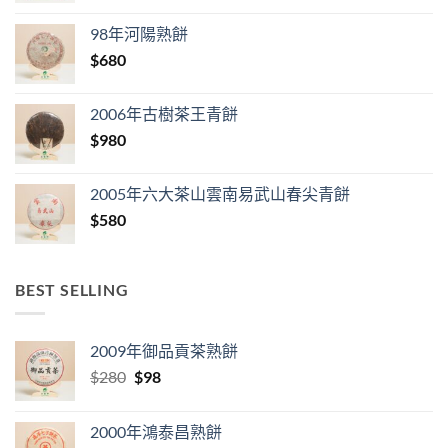
98年河陽熟餅
$
680
2006年古樹茶王青餅
$
980
2005年六大茶山雲南易武山春尖青餅
$
580
BEST SELLING
2009年御品貢茶熟餅
Original
Current
$
280
$
98
price
price
was:
is:
2000年鴻泰昌熟餅
$280.
$98.