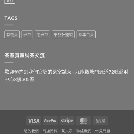
飯
8 月
在
尚
之
〈係
無
後
唔
留
最
係
言
好
TAGS
人
飲
人
什
都
麼
可
茶？〉
以
有機茶
班章
老班章
茶藝軒監製
陳年白茶
中
飲
茶？〉
中
茶室賞壺試茶交流
歡迎預約到我們官塘的茶室試茶 - 九龍觀塘開源道72號溢財
中心3樓305室.
Visa
PayPal
Stripe
MasterCard
Cash
On
關於我們
門店資料
茶文章
聯絡我們
常見問題
Delivery