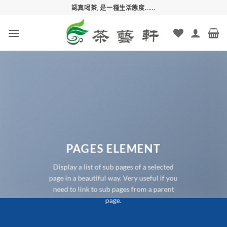
Skip
認真喝茶, 是一種生活態度......
to
content
PAGES ELEMENT
Display a list of sub pages of a selected
page in a beautiful way. Very useful if you
need to link to sub pages from a parent
page.