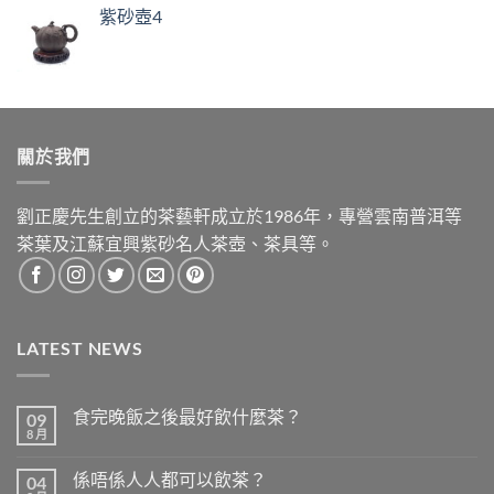
紫砂壺4
關於我們
劉正慶先生創立的茶藝軒成立於1986年，專營雲南普洱等
茶葉及江蘇宜興紫砂名人茶壺、茶具等。
LATEST NEWS
食完晚飯之後最好飲什麼茶？
09
8 月
在
尚
〈食
無
完
留
係唔係人人都可以飲茶？
04
晚
言