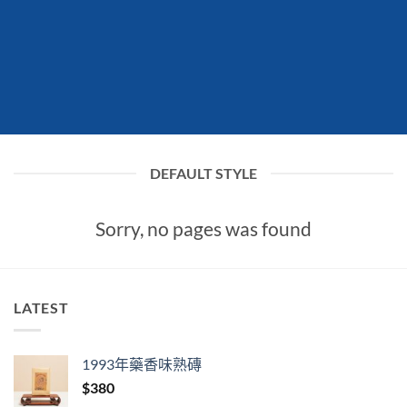
DEFAULT STYLE
Sorry, no pages was found
LATEST
1993年藥香味熟磚
$
380