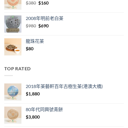
Original
Current
$
380
$
160
price
price
was:
is:
2008年明前老白茶
$380.
$160.
Original
Current
$
980
$
690
price
price
was:
is:
龍珠花茶
$980.
$690.
$
80
TOP RATED
2018年茶藝軒百年古樹生茶(港澳大橋)
$
1,880
80年代同興號青餅
$
3,800