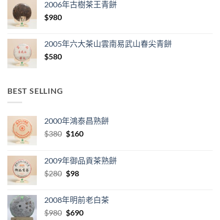
2006年古樹茶王青餅
$
980
2005年六大茶山雲南易武山春尖青餅
$
580
BEST SELLING
2000年鴻泰昌熟餅
Original
Current
$
380
$
160
price
price
was:
is:
2009年御品貢茶熟餅
$380.
$160.
Original
Current
$
280
$
98
price
price
was:
is:
2008年明前老白茶
$280.
$98.
Original
Current
$
980
$
690