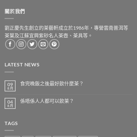
關於我們
劉正慶先生創立的茶藝軒成立於1986年，專營雲南普洱等
茶葉及江蘇宜興紫砂名人茶壺、茶具等。
LATEST NEWS
食完晚飯之後最好飲什麼茶？
09
8 月
在
尚
〈食
無
完
留
係唔係人人都可以飲茶？
04
晚
言
飯
8 月
在
尚
之
〈係
無
後
唔
留
最
係
言
好
TAGS
人
飲
人
什
都
麼
可