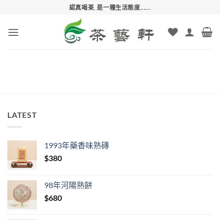
Skip
認真喝茶, 是一種生活態度......
to
content
LATEST
1993年藥香味熟磚
$
380
98年河陽熟餅
$
680