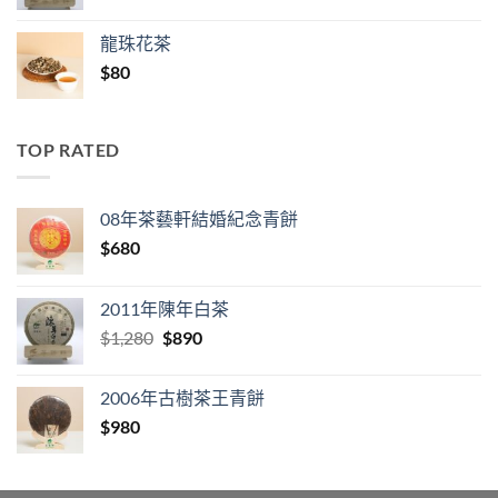
price
price
was:
is:
龍珠花茶
$980.
$690.
$
80
TOP RATED
08年茶藝軒結婚紀念青餅
$
680
2011年陳年白茶
Original
Current
$
1,280
$
890
price
price
was:
is:
2006年古樹茶王青餅
$1,280.
$890.
$
980