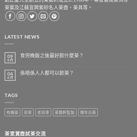
茶葉及江蘇宜興紫砂名人茶壺、茶具等。
LATEST NEWS
食完晚飯之後最好飲什麼茶？
09
8 月
在
尚
〈食
無
完
留
係唔係人人都可以飲茶？
04
晚
言
飯
8 月
在
尚
之
〈係
無
後
唔
留
最
係
言
好
TAGS
人
飲
人
什
都
麼
可
茶？〉
以
有機茶
班章
老班章
茶藝軒監製
陳年白茶
中
飲
茶？〉
中
茶室賞壺試茶交流