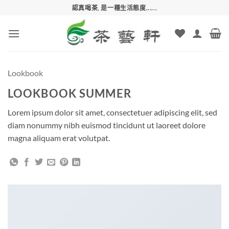
Skip
認真喝茶, 是一種生活態度......
to
content
Lookbook
LOOKBOOK SUMMER
Lorem ipsum dolor sit amet, consectetuer adipiscing elit, sed
diam nonummy nibh euismod tincidunt ut laoreet dolore
magna aliquam erat volutpat.