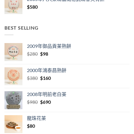
$
580
BEST SELLING
2009年御品貢茶熟餅
Original
Current
$
280
$
98
price
price
was:
is:
2000年鴻泰昌熟餅
$280.
$98.
Original
Current
$
380
$
160
price
price
was:
is:
2008年明前老白茶
$380.
$160.
Original
Current
$
980
$
690
price
price
was:
is:
龍珠花茶
$980.
$690.
$
80