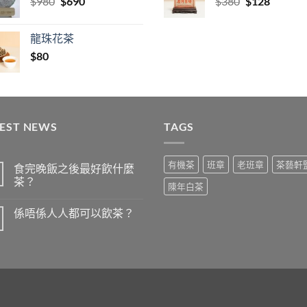
Original
Current
Original
Current
$
980
$
690
$
380
$
128
price
price
price
price
was:
is:
was:
is:
龍珠花茶
$980.
$690.
$380.
$128.
$
80
TEST NEWS
TAGS
有機茶
班章
老班章
茶藝軒
食完晚飯之後最好飲什麼
茶？
陳年白茶
在
尚
〈食
無
係唔係人人都可以飲茶？
完
留
晚
言
在
尚
飯
〈係
無
之
唔
留
後
係
言
最
人
好
人
飲
都
什
可
麼
以
茶？〉
飲