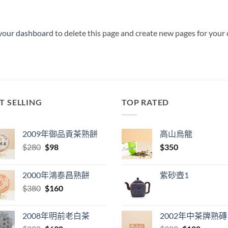
your dashboard
to delete this page and create new pages for your
T SELLING
TOP RATED
2009年御品貢茶熟餅
高山烏龍
Original
Current
$
280
$
98
$
350
price
price
was:
is:
2000年鴻泰昌熟餅
紫砂壺1
$280.
$98.
Original
Current
$
380
$
160
price
price
was:
is:
2008年明前老白茶
2002年中茶牌熟磚
$380.
$160.