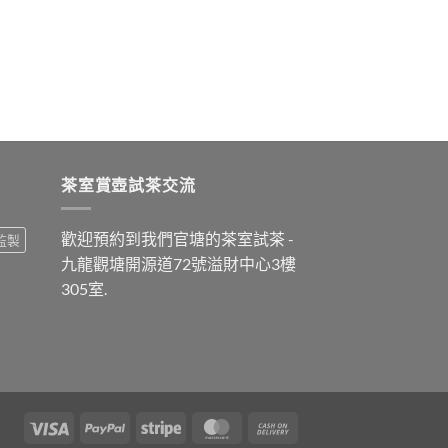
茶室賞壺試茶交流
歡迎預約到我們官塘的茶室試茶 -
監製
九龍觀塘開源道72號溢財中心3樓
305室.
Visa
PayPal
Stripe
MasterCard
Cash