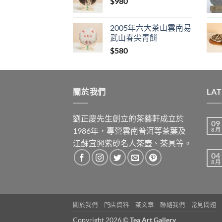
$
980
2005年六大茶山雲南易
武山春尖青餅
$
580
關於我們
LA
劉正慶先生創立的茶藝軒成立於
09
1986年，專營雲南普洱等茶葉及
8 月
江蘇宜興紫砂名人茶壺、茶具等。
04
8 月
關於我們
門店資料
茶文章
聯絡我們
常見問題
Copyright 2026 ©
Tea Art Gallery