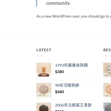
community.
As a new WordPress user, you should go to
LATEST
BES
1993年藥香味熟磚
$
380
98年河陽熟餅
$
680
2006年古樹茶王青餅