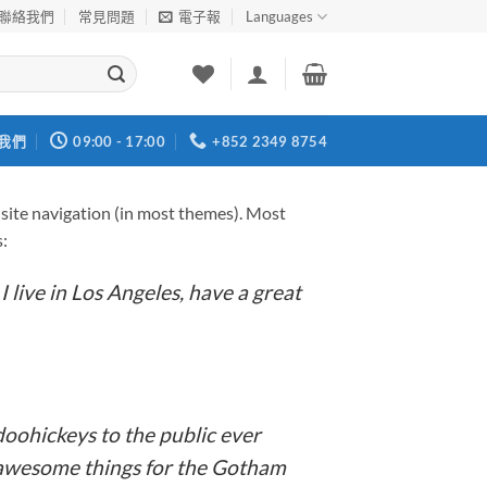
聯絡我們
常見問題
電子報
Languages
我們
09:00 - 17:00
+852 2349 8754
ur site navigation (in most themes). Most
s:
I live in Los Angeles, have a great
oohickeys to the public ever
f awesome things for the Gotham