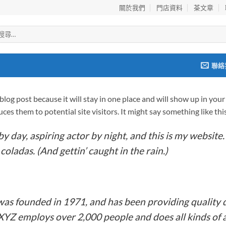
關於我們
門店資料
茶文章
聯絡
a blog post because it will stay in one place and will show up in yo
es them to potential site visitors. It might say something like thi
y day, aspiring actor by night, and this is my website. 
coladas. (And gettin’ caught in the rain.)
 founded in 1971, and has been providing quality d
 XYZ employs over 2,000 people and does all kinds o