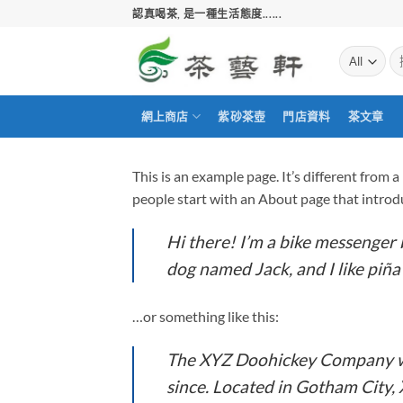
Skip
認真喝茶, 是一種生活態度......
to
content
搜
尋
關
鍵
網上商店
紫砂茶壺
門店資料
茶文章
字:
This is an example page. It’s different from 
people start with an About page that introduc
Hi there! I’m a bike messenger b
dog named Jack, and I like piña 
…or something like this:
The XYZ Doohickey Company was
since. Located in Gotham City,