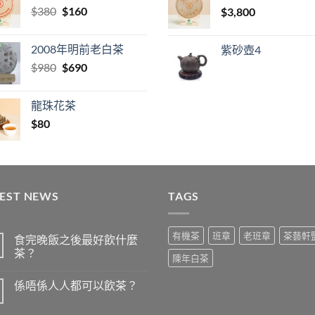
Original
Current
$
380
$
160
$
3,800
price
price
was:
is:
2008年明前老白茶
紫砂壺4
$380.
$160.
Original
Current
$
980
$
690
price
price
was:
is:
龍珠花茶
$980.
$690.
$
80
TEST NEWS
TAGS
有機茶
班章
老班章
茶藝軒
食完晚飯之後最好飲什麼
茶？
陳年白茶
在
尚
〈食
無
係唔係人人都可以飲茶？
完
留
晚
言
在
尚
飯
〈係
無
之