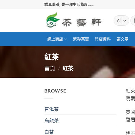
Skip
認真喝茶, 是一種生活態度......
to
content
搜
尋
關
鍵
網上商店
紫砂茶壺
門店資料
茶文章
字:
紅茶
首頁
/
紅茶
BROWSE
紅
明朝
普洱茶
英
駿
烏龍茶
白茶
找