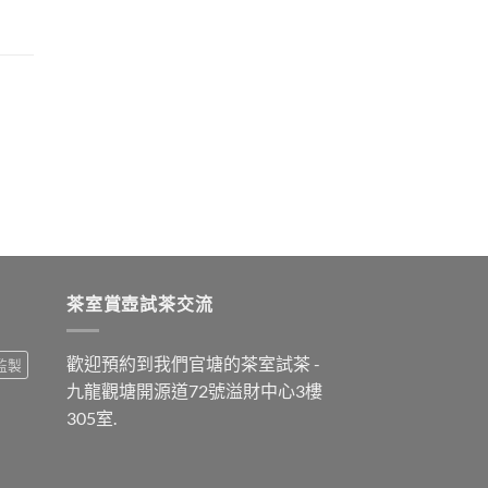
茶室賞壺試茶交流
歡迎預約到我們官塘的茶室試茶 -
監製
九龍觀塘開源道72號溢財中心3樓
305室.