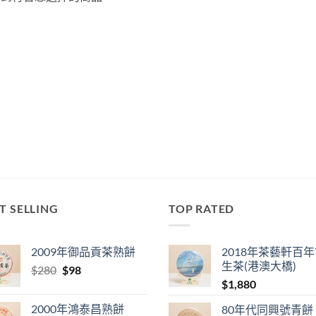
T SELLING
TOP RATED
2009年御品貢茶熟餅
2018年茶藝軒百
生茶(港澳大橋)
Original
Current
$
280
$
98
price
price
$
1,880
was:
is:
2000年鴻泰昌熟餅
80年代同興號青餅
$280.
$98.