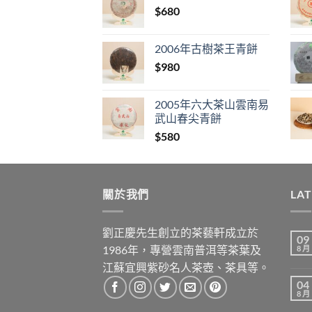
$
680
2006年古樹茶王青餅
$
980
2005年六大茶山雲南易
武山春尖青餅
$
580
關於我們
LA
劉正慶先生創立的茶藝軒成立於
09
1986年，專營雲南普洱等茶葉及
8 月
江蘇宜興紫砂名人茶壺、茶具等。
04
8 月