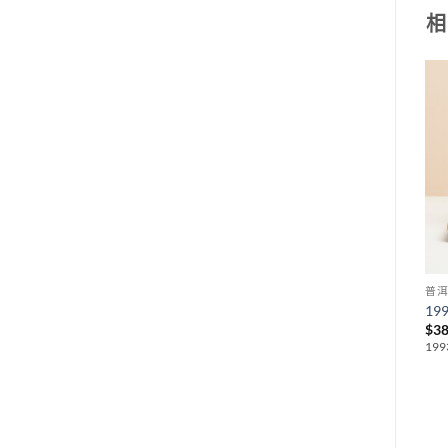
相
特價
Add to
Add to
wishlist
wishlist
普洱茶
普洱茶
普
80年代同興號青餅
2002年中茶牌熟磚
1
Original
Current
$
3,800
$
380
$
128
$
3
price
price
80年代同興號青餅 357g
2002年中茶牌熟磚 250g
19
was:
is:
$380.
$128.
Add to wishlist
Add to wishlist