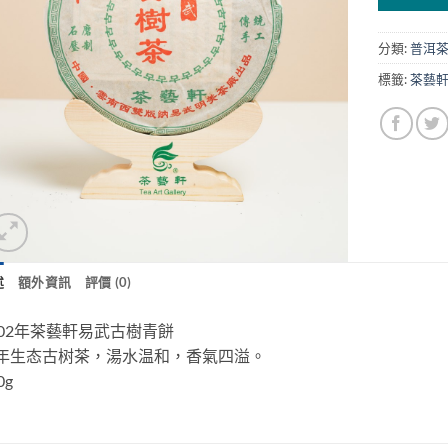
分類:
普洱
標籤:
茶藝
述
額外資訊
評價 (0)
002年茶藝軒易武古樹青餅
年生态古树茶，湯水温和，香氣四溢。
0g