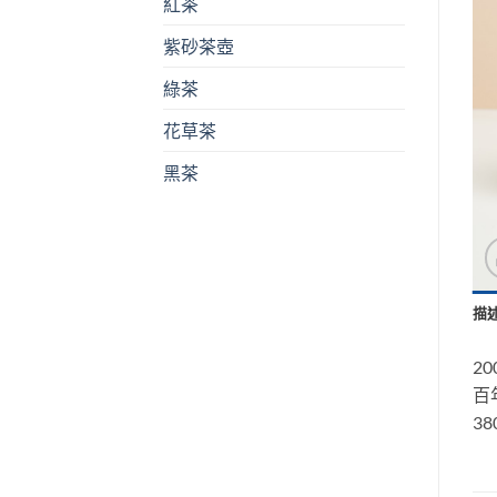
紅茶
紫砂茶壺
綠茶
花草茶
黑茶
描
2
百
38