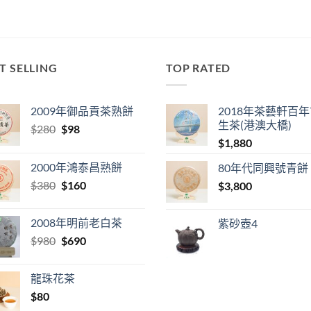
T SELLING
TOP RATED
2009年御品貢茶熟餅
2018年茶藝軒百
生茶(港澳大橋)
Original
Current
$
280
$
98
price
price
$
1,880
was:
is:
2000年鴻泰昌熟餅
80年代同興號青餅
$280.
$98.
Original
Current
$
380
$
160
$
3,800
price
price
was:
is:
2008年明前老白茶
紫砂壺4
$380.
$160.
Original
Current
$
980
$
690
price
price
was:
is:
龍珠花茶
$980.
$690.
$
80