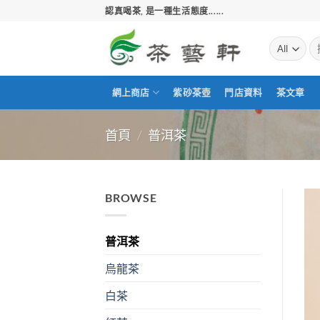
Skip
認真喝茶, 是一種生活態度......
to
content
搜
尋
關
鍵
網上商店
紫砂茶壺
門店資料
茶文章
字:
首頁
/
普洱茶
BROWSE
普洱茶
烏龍茶
白茶