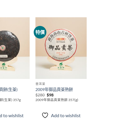
特價
Add to
Add to
wishlist
wishlist
普洱茶
貢餅(生茶)
2009年御品貢茶熟餅
Original
Current
$
280
$
98
price
price
(生茶) 357g
2009年御品貢茶熟餅 357(g)
was:
is:
$280.
$98.
 to wishlist
Add to wishlist