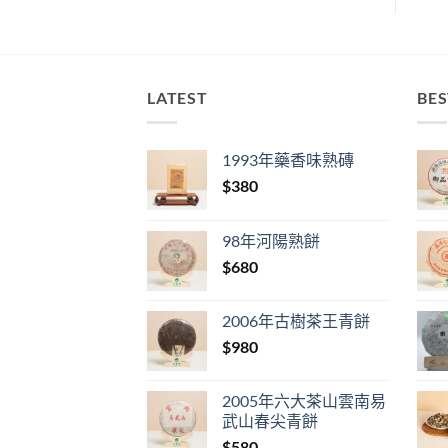
LATEST
BES
1993年藥香味熟磚
$
380
98年河陽熟餅
$
680
2006年古樹茶王青餅
$
980
2005年六大茶山雲南易
武山春尖青餅
$
580