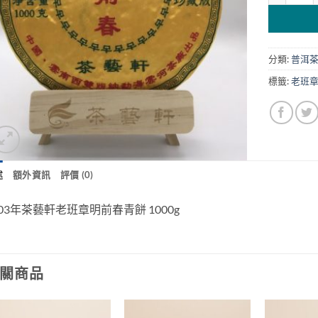
分類:
普洱
標籤:
老班
述
額外資訊
評價 (0)
003年茶藝軒老班章明前春青餅 1000g
關商品