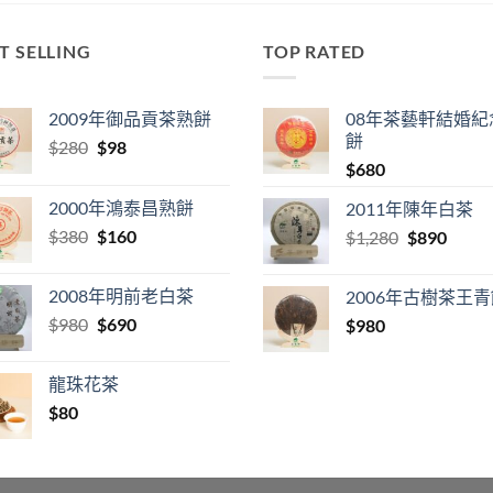
T SELLING
TOP RATED
2009年御品貢茶熟餅
08年茶藝軒結婚紀
餅
Original
Current
$
280
$
98
price
price
$
680
was:
is:
2000年鴻泰昌熟餅
2011年陳年白茶
$280.
$98.
Original
Current
$
380
$
160
Original
Curre
$
1,280
$
890
price
price
price
price
was:
is:
was:
is:
2008年明前老白茶
2006年古樹茶王
$380.
$160.
$1,280.
$890.
Original
Current
$
980
$
690
$
980
price
price
was:
is:
龍珠花茶
$980.
$690.
$
80