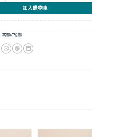
加入購物車
茶
章
,
茶藝軒監製