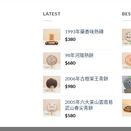
LATEST
BES
1993年藥香味熟磚
$
380
98年河陽熟餅
$
680
2006年古樹茶王青餅
$
980
2005年六大茶山雲南易
武山春尖青餅
$
580