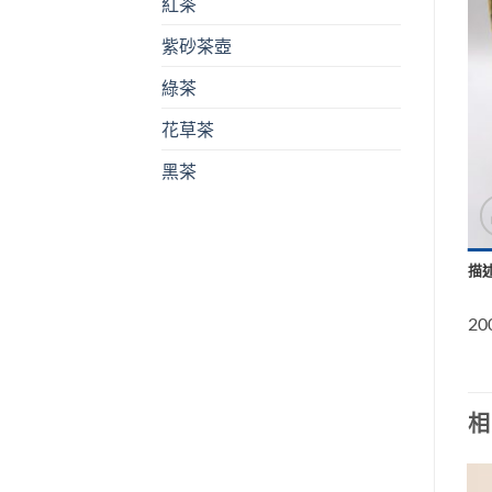
紅茶
紫砂茶壺
綠茶
花草茶
黑茶
描
2
相