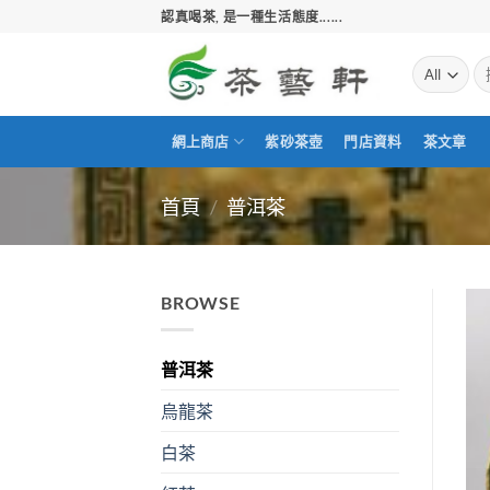
Skip
認真喝茶, 是一種生活態度......
to
content
搜
尋
關
鍵
網上商店
紫砂茶壺
門店資料
茶文章
字:
首頁
/
普洱茶
BROWSE
普洱茶
烏龍茶
白茶