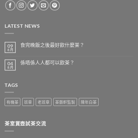
LATEST NEWS
食完晚飯之後最好飲什麼茶？
09
8 月
在
尚
〈食
無
完
留
係唔係人人都可以飲茶？
04
晚
言
飯
8 月
在
尚
之
〈係
無
後
唔
留
最
係
言
好
TAGS
人
飲
人
什
都
麼
可
茶？〉
以
有機茶
班章
老班章
茶藝軒監製
陳年白茶
中
飲
茶？〉
中
茶室賞壺試茶交流