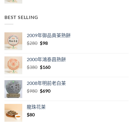
BEST SELLING
2009年御品貢茶熟餅
Original
Current
$
280
$
98
price
price
was:
is:
2000年鴻泰昌熟餅
$280.
$98.
Original
Current
$
380
$
160
price
price
was:
is:
2008年明前老白茶
$380.
$160.
Original
Current
$
980
$
690
price
price
was:
is:
龍珠花茶
$980.
$690.
$
80