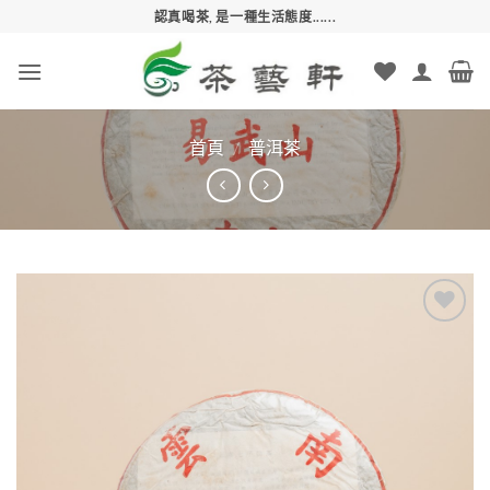
Skip
認真喝茶, 是一種生活態度......
to
content
首頁
/
普洱茶
Add to
wishlist