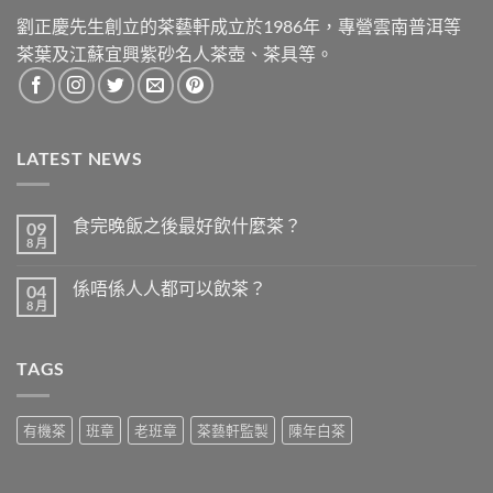
劉正慶先生創立的茶藝軒成立於1986年，專營雲南普洱等
茶葉及江蘇宜興紫砂名人茶壺、茶具等。
LATEST NEWS
食完晚飯之後最好飲什麼茶？
09
8 月
在
尚
〈食
無
完
留
係唔係人人都可以飲茶？
04
晚
言
飯
8 月
在
尚
之
〈係
無
後
唔
留
最
係
言
好
TAGS
人
飲
人
什
都
麼
可
茶？〉
以
有機茶
班章
老班章
茶藝軒監製
陳年白茶
中
飲
茶？〉
中