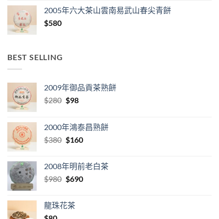
2005年六大茶山雲南易武山春尖青餅
$
580
BEST SELLING
2009年御品貢茶熟餅
Original
Current
$
280
$
98
price
price
was:
is:
2000年鴻泰昌熟餅
$280.
$98.
Original
Current
$
380
$
160
price
price
was:
is:
2008年明前老白茶
$380.
$160.
Original
Current
$
980
$
690
price
price
was:
is:
龍珠花茶
$980.
$690.
$
80