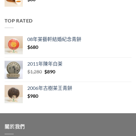
TOP RATED
08年茶藝軒結婚紀念青餅
$
680
2011年陳年白茶
Original
Current
$
1,280
$
890
price
price
was:
is:
2006年古樹茶王青餅
$1,280.
$890.
$
980
關於我們